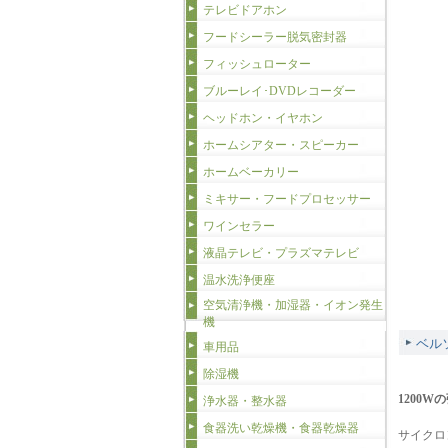
テレビドアホン
フードシーラー脱気密封器
フィッシュローター
ブルーレイ･DVDレコーダー
ヘッドホン・イヤホン
ホームシアター・スピーカー
ホームベーカリー
ミキサー・フードプロセッサー
ワインセラー
液晶テレビ・プラズマテレビ
温水洗浄便座
空気清浄機・加湿器・イオン発生
機
ベル
車用品
除湿機
1200
浄水器・整水器
食器洗い乾燥機・食器乾燥器
サイクロ