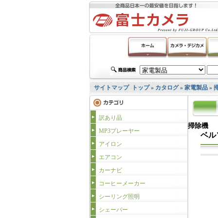
サイトマップ
トップ
»
カタログ
»
家電製品
»
訳あり品
掃除機
MP3プレーヤー
ベル
アイロン
エアコン
カーナビ
コーヒーメーカー
シーリング照明
シェーバー