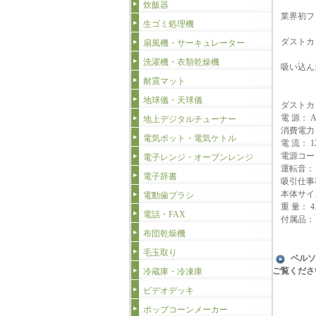
炊飯器
業界初フ
生ゴミ処理機
ダストカ
扇風機・サーキュレーター
洗濯機・衣類乾燥機
吸い込ん
耐震マット
地球儀・天球儀
ダストカッ
電 源： A
地上デジタルチューナー
消費電力：
電気ポット・電気ケトル
電 流： 1
電源コード
電子レンジ・オーブンレンジ
運転音： 7
電子辞書
吸引仕事率
本体サイズ：
電動歯ブラシ
重 量： 4.
電話・FAX
付属品：
布団乾燥機
毛玉取り
ベルソ
ご覧くださ
冷蔵庫・冷凍庫
ビデオデッキ
ポップコーンメーカー