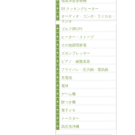
地震津波警報機
IH クッキングヒーター
オーディオ・コンポ・ラジカセ・
ラジオ
ゴルフ用GPS
ヒーター・ストーブ
その他調理家電
ズボンプレッサー
ピアノ・鍵盤楽器
フライパン・圧力鍋・電気鍋
充電池
電球
ゲーム機
餅つき機
電子メモ
トースター
高圧洗浄機