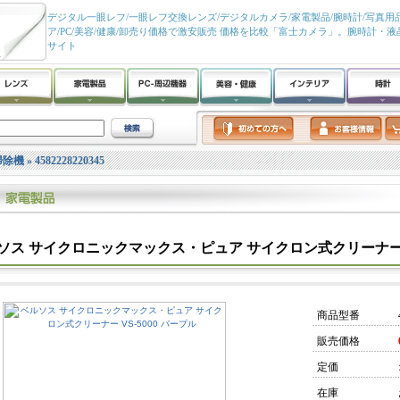
デジタル一眼レフ/一眼レフ交換レンズ/デジタルカメラ/家電製品/腕時計/写真用品
ア/PC/美容/健康/卸売り価格で激安販売 価格を比較「富士カメラ」。腕時計・
サイト
掃除機
»
4582228220345
ソス サイクロニックマックス・ピュア サイクロン式クリーナー VS
商品型番
販売価格
定価
在庫