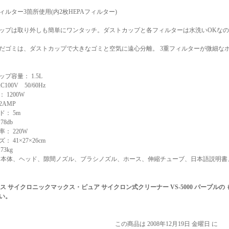
ィルター3箇所使用(内2枚HEPAフィルター)
ップは取り外しも簡単にワンタッチ。ダストカップと各フィルターは水洗いOKな
だゴミは、ダストカップで大きなゴミと空気に遠心分離。 3重フィルターが微細な
プ容量： 1.5L
C100V 50/60Hz
 1200W
2AMP
： 5m
8db
： 220W
 41×27×26cm
73kg
 本体、ヘッド、隙間ノズル、ブラシノズル、ホース、伸縮チューブ、日本語説明書
ス サイクロニックマックス・ピュア サイクロン式クリーナー VS-5000 パープル
い。
この商品は 2008年12月19日 金曜日 に