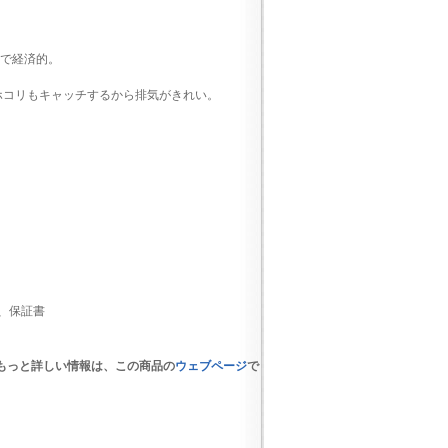
ので経済的。
ホコリもキャッチするから排気がきれい。
、保証書
の もっと詳しい情報は、この商品の
ウェブページ
で