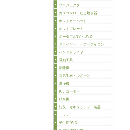
プロジェクタ
ガスコンロ・たこ焼き器
ホットカーペット
ホットプレート
ポータブルTV・DVD
ドライヤー・ヘアーアイロン
ハンドドライヤー
電動工具
掃除機
電気毛布・ひざ掛け
洗浄機
ICレコーダー
精米機
防災・セキュリティー製品
ミシン
子供用DVD