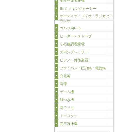
地震津波警報機
IH クッキングヒーター
オーディオ・コンポ・ラジカセ・
ラジオ
ゴルフ用GPS
ヒーター・ストーブ
その他調理家電
ズボンプレッサー
ピアノ・鍵盤楽器
フライパン・圧力鍋・電気鍋
充電池
電球
ゲーム機
餅つき機
電子メモ
トースター
高圧洗浄機