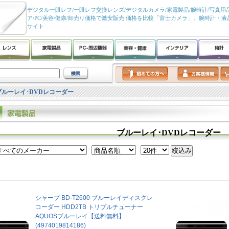
デジタル一眼レフ/一眼レフ交換レンズ/デジタルカメラ/家電製品/腕時計/写真用品
ア/PC/美容/健康/卸売り価格で激安販売 価格を比較「富士カメラ」。腕時計・
サイト
ブルーレイ･DVDレコーダー
ブルーレイ･DVDレコーダー
シャープ BD-T2600 ブルーレイディスクレ
コーダー HDD2TB トリプルチューナー
AQUOSブルーレイ【送料無料】
(4974019814186)