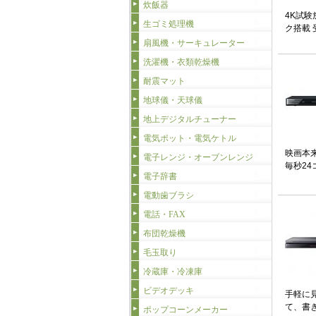
炊飯器
4K試験
生ゴミ処理機
ク搭載 
扇風機・サーキュレーター
洗濯機・衣類乾燥機
耐震マット
地球儀・天球儀
地上デジタルチューナー
電気ポット・電気ケトル
映画本来
電子レンジ・オーブンレンジ
毎秒24
電子辞書
電動歯ブラシ
電話・FAX
布団乾燥機
毛玉取り
冷蔵庫・冷凍庫
ビデオデッキ
手軽に
て、書
ポップコーンメーカー