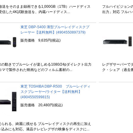
放送をそのまま録画できる1,000GB（1TB）ハードディス
フルハイビジョンの
受信した4K試験放送を、内蔵ハードディス...
出力」対応 フルハイ
東芝 DBP-S400 薄型ブルーレイディスクプ
レーヤー【送料無料】(4904550897379)
販売価格 9,635円(税込)
の動きでブルーレイが楽しめる1080/24pダイレクト出力
レグザサーバーで
コマで製作された映画などのフィルム素材の...
ク・シェア（過去番
東芝 TOSHIBA DBP-R500 ブルーレイディ
スクプレーヤー/ライター【送料無料】
(4904550599815)
販売価格 20,480円(税込)
見られる、綺麗に残せる ブルーレイディスクの再生に加え
き込みにも対応。液晶テレビレグザの映像をディスクに...