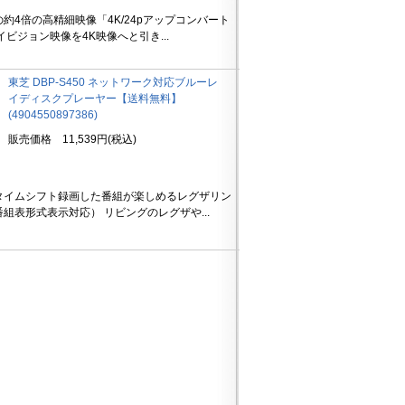
約4倍の高精細映像「4K/24pアップコンバート
ビジョン映像を4K映像へと引き...
東芝 DBP-S450 ネットワーク対応ブルーレ
イディスクプレーヤー【送料無料】
(4904550897386)
販売価格 11,539円(税込)
タイムシフト録画した番組が楽しめるレグザリン
組表形式表示対応） リビングのレグザや...