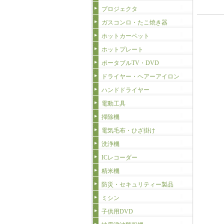
プロジェクタ
ガスコンロ・たこ焼き器
ホットカーペット
ホットプレート
ポータブルTV・DVD
ドライヤー・ヘアーアイロン
ハンドドライヤー
電動工具
掃除機
電気毛布・ひざ掛け
洗浄機
ICレコーダー
精米機
防災・セキュリティー製品
ミシン
子供用DVD