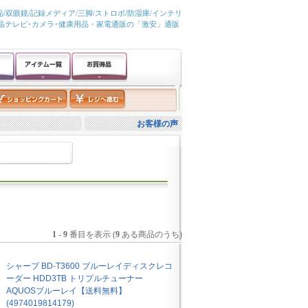
/双眼鏡/記録メディア/三脚/ストロボ/防湿庫/インテリ
液晶テレビ･カメラ･健康用品・家電通販の「激安」通販
お客様の声
1
-
9
番目を表示 (
9
ある商品のうち)
シャープ BD-T3600 ブルーレイディスクレコ
ーダー HDD3TB トリプルチューナー
AQUOSブルーレイ【送料無料】
(4974019814179)