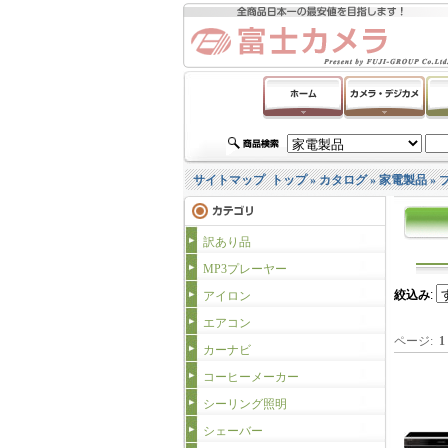
サイトマップ
トップ
»
カタログ
»
家電製品
»
訳あり品
MP3プレーヤー
絞込み
:
アイロン
エアコン
ページ:
1
カーナビ
コーヒーメーカー
シーリング照明
シェーバー