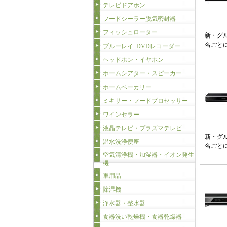
テレビドアホン
フードシーラー脱気密封器
フィッシュローター
新・グ
名ごと
ブルーレイ･DVDレコーダー
ヘッドホン・イヤホン
ホームシアター・スピーカー
ホームベーカリー
ミキサー・フードプロセッサー
ワインセラー
液晶テレビ・プラズマテレビ
新・グ
温水洗浄便座
名ごと
空気清浄機・加湿器・イオン発生
機
車用品
除湿機
浄水器・整水器
食器洗い乾燥機・食器乾燥器