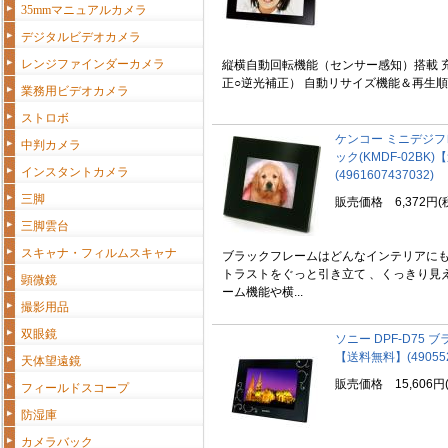
35mmマニュアルカメラ
デジタルビデオカメラ
レンジファインダーカメラ
縦横自動回転機能（センサー感知）搭載 
正○逆光補正） 自動リサイズ機能＆再生順番
業務用ビデオカメラ
ストロボ
ケンコー ミニデジフレー
中判カメラ
ック(KMDF-02BK
インスタントカメラ
(4961607437032)
三脚
販売価格 6,372円(
三脚雲台
スキャナ・フィルムスキャナ
ブラックフレームはどんなインテリアに
トラストをぐっと引き立て 、くっきり見
顕微鏡
ーム機能や横...
撮影用品
双眼鏡
ソニー DPF-D75
【送料無料】(490552
天体望遠鏡
販売価格 15,606円
フィールドスコープ
防湿庫
カメラバック