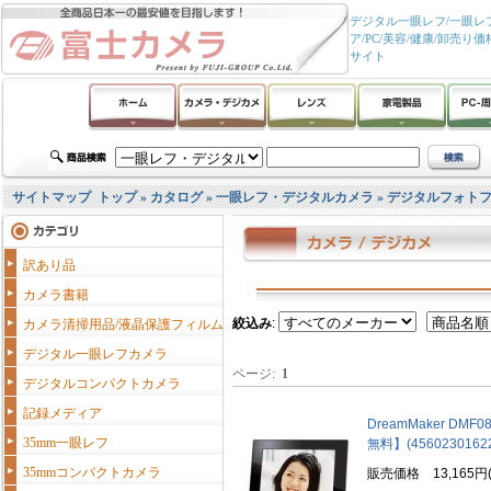
デジタル一眼レフ/一眼レフ
ア/PC/美容/健康/卸
サイト
サイトマップ
トップ
»
カタログ
»
一眼レフ・デジタルカメラ
»
デジタルフォト
訳あり品
カメラ書籍
絞込み
:
カメラ清掃用品/液晶保護フィルム
デジタル一眼レフカメラ
ページ:
1
デジタルコンパクトカメラ
記録メディア
DreamMaker DM
35mm一眼レフ
無料】(45602301622
35mmコンパクトカメラ
販売価格 13,165円