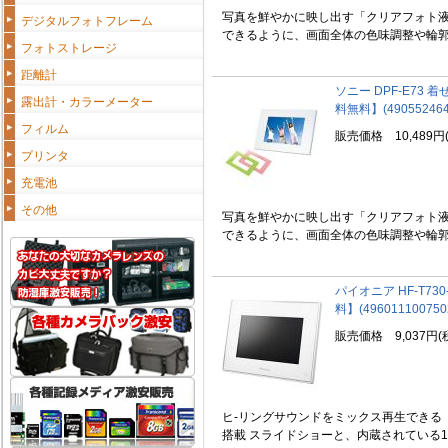
写真を鮮やかに映し出す「クリアフォト液
デジタルフォトフレーム
できるように、画面全体の色味調整や輪郭の
フォトストレージ
距離計
ソニー DPF-E73
露出計・カラーメーター
料無料】(490552464
フィルム
販売価格 10,489円
プリンタ
充電池
その他
写真を鮮やかに映し出す「クリアフォト液
できるように、画面全体の色味調整や輪郭の
パイオニア HF-T73
料】(496011100750
販売価格 9,037円(
ヒ-リングサウンドをミックス再生できる
搭載 スライドショーと、内蔵されている10