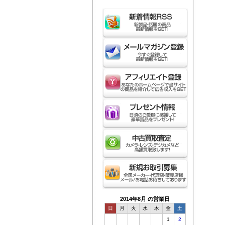
2014年8月 の営業日
日
月
火
水
木
金
土
1
2