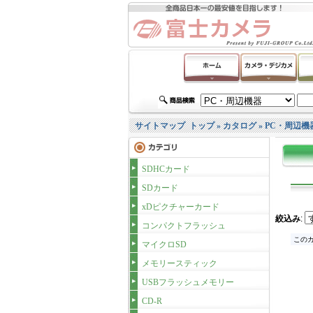
サイトマップ
トップ
»
カタログ
»
PC・周辺機
SDHCカード
SDカード
xDピクチャーカード
絞込み
:
コンパクトフラッシュ
このカ
マイクロSD
メモリースティック
USBフラッシュメモリー
CD-R