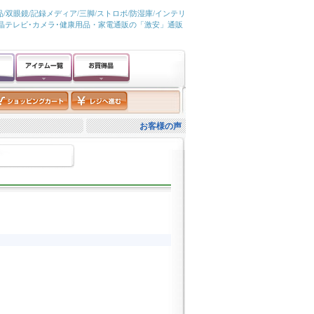
/双眼鏡/記録メディア/三脚/ストロボ/防湿庫/インテリ
液晶テレビ･カメラ･健康用品・家電通販の「激安」通販
お客様の声