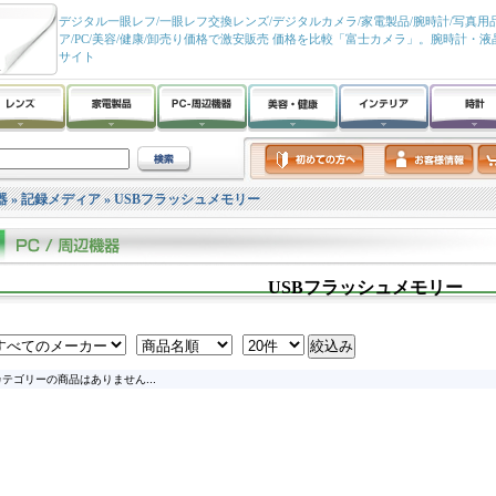
デジタル一眼レフ/一眼レフ交換レンズ/デジタルカメラ/家電製品/腕時計/写真用品
ア/PC/美容/健康/卸売り価格で激安販売 価格を比較「富士カメラ」。腕時計・
サイト
器
»
記録メディア
»
USBフラッシュメモリー
USBフラッシュメモリー
テゴリーの商品はありません...