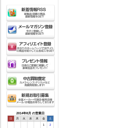
2014年8月 の営業日
日
月
火
水
木
金
土
1
2