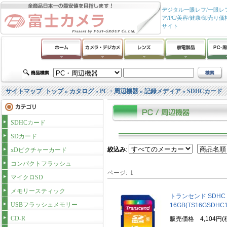
デジタル一眼レフ/一眼レフ
ア/PC/美容/健康/卸
サイト
サイトマップ
トップ
»
カタログ
»
PC・周辺機器
»
記録メディア
»
SDHCカード
SDHCカード
SDカード
絞込み
:
xDピクチャーカード
コンパクトフラッシュ
ページ:
1
マイクロSD
メモリースティック
トランセンド SDHC Cl
USBフラッシュメモリー
16GB(TS16GSDHC10
CD-R
販売価格 4,104円(