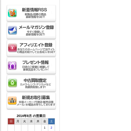
2014年8月 の営業日
日
月
火
水
木
金
土
1
2