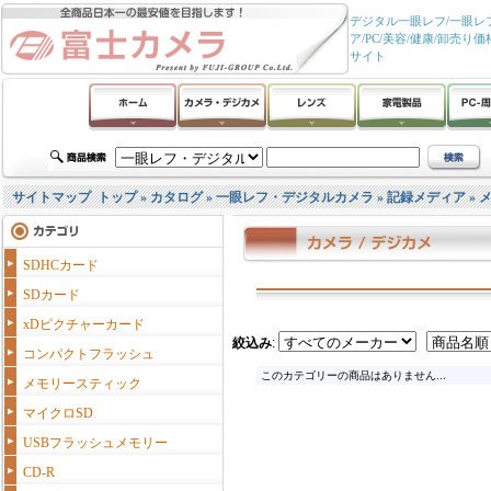
デジタル一眼レフ/一眼レフ
ア/PC/美容/健康/卸
サイト
サイトマップ
トップ
»
カタログ
»
一眼レフ・デジタルカメラ
»
記録メディア
»
SDHCカード
SDカード
xDピクチャーカード
絞込み
:
コンパクトフラッシュ
このカテゴリーの商品はありません...
メモリースティック
マイクロSD
USBフラッシュメモリー
CD-R