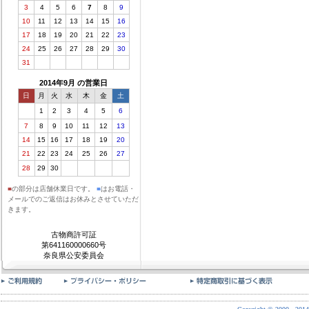
3
4
5
6
7
8
9
10
11
12
13
14
15
16
17
18
19
20
21
22
23
24
25
26
27
28
29
30
31
2014年9月 の営業日
日
月
火
水
木
金
土
1
2
3
4
5
6
7
8
9
10
11
12
13
14
15
16
17
18
19
20
21
22
23
24
25
26
27
28
29
30
■
の部分は店舗休業日です。
■
はお電話・
メールでのご返信はお休みとさせていただ
きます。
古物商許可証
第641160000660号
奈良県公安委員会