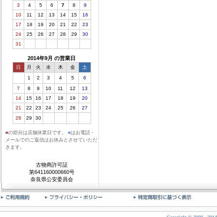
3
4
5
6
7
8
9
10
11
12
13
14
15
16
17
18
19
20
21
22
23
24
25
26
27
28
29
30
31
2014年9月 の営業日
日
月
火
水
木
金
土
1
2
3
4
5
6
7
8
9
10
11
12
13
14
15
16
17
18
19
20
21
22
23
24
25
26
27
28
29
30
■
の部分は店舗休業日です。
■
はお電話・
メールでのご返信はお休みとさせていただ
きます。
古物商許可証
第641160000660号
奈良県公安委員会