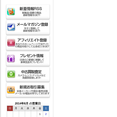
2014年8月 の営業日
日
月
火
水
木
金
土
1
2