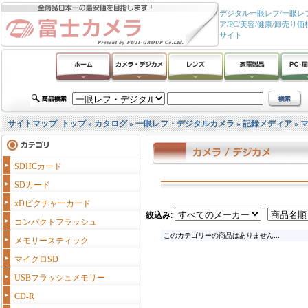
デジタル一眼レフ/一眼レフ
ア/PC/美容/健康/卸
サイト
サイトマップ
トップ
»
カタログ
»
一眼レフ・デジタルカメラ
»
記録メディア
»
マ
SDHCカード
SDカード
xDピクチャーカード
絞込み
:
コンパクトフラッシュ
このカテゴリーの商品はありません...
メモリースティック
マイクロSD
USBフラッシュメモリー
CD-R