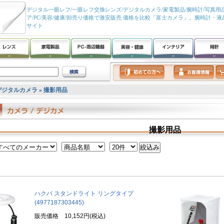
デジタル一眼レフ/一眼レフ交換レンズ/デジタルカメラ/家電製品/腕時計/写真用品
ア/PC/美容/健康/卸売り価格で激安販売 価格を比較「富士カメラ」。腕時計・
サイト
デジタルカメラ
»
撮影用品
撮影用品
ハクバ スタンドライト リングタイプ
(4977187303445)
販売価格 10,152円(税込)