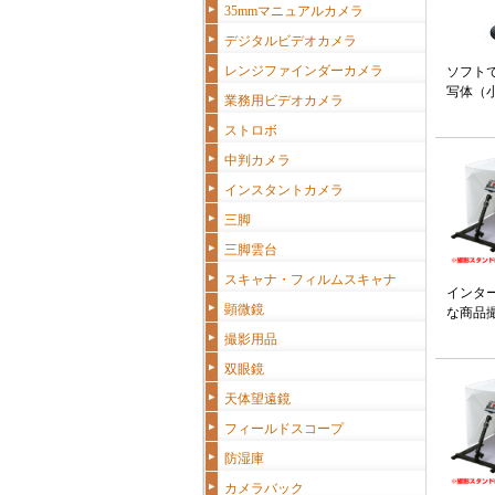
35mmマニュアルカメラ
デジタルビデオカメラ
レンジファインダーカメラ
ソフト
写体（
業務用ビデオカメラ
ストロボ
中判カメラ
インスタントカメラ
三脚
三脚雲台
スキャナ・フィルムスキャナ
インタ
顕微鏡
な商品
撮影用品
双眼鏡
天体望遠鏡
フィールドスコープ
防湿庫
カメラバック