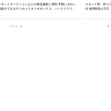
ーネットオークションなどの商品撮影に便利 手軽にきれい
スタンド部：折り
撮影ができるデジカメスタジオボックス。バックスクリ...
付 使用時高さ515（
ページ:
1
1