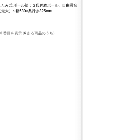
たたみ式 ポール部：２段伸縮ポール、自由雲台
最大）× 幅530×奥行き325mm ...
-
6
番目を表示 (
6
ある商品のうち)