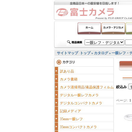
サイトマップ
トップ
»
カタログ
»
一眼レフ・
訳あり品
カメラ書籍
絞込み
:
カメラ清掃用品/液晶保護フィルム
デジタル一眼レフカメラ
ページ:
1
デジタルコンパクトカメラ
記録メディア
35mm一眼レフ
35mmコンパクトカメラ