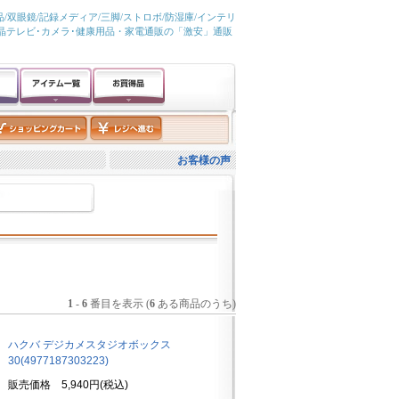
/双眼鏡/記録メディア/三脚/ストロボ/防湿庫/インテリ
液晶テレビ･カメラ･健康用品・家電通販の「激安」通販
お客様の声
1
-
6
番目を表示 (
6
ある商品のうち)
ハクバ デジカメスタジオボックス
30(4977187303223)
販売価格 5,940円(税込)