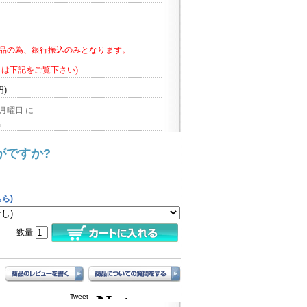
品の為、銀行振込のみとなります。
くは下記をご覧下さい)
円)
 月曜日 に
。
がですか?
ら)
:
数量
Tweet