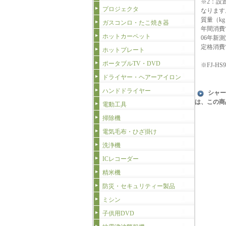
※2：設
プロジェクタ
なります
質量（kg
ガスコンロ・たこ焼き器
年間消費電
ホットカーペット
06年新測定
定格消費電
ホットプレート
ポータブルTV・DVD
※FJ-
ドライヤー・ヘアーアイロン
ハンドドライヤー
シャー
は、この商
電動工具
掃除機
電気毛布・ひざ掛け
洗浄機
ICレコーダー
精米機
防災・セキュリティー製品
ミシン
子供用DVD