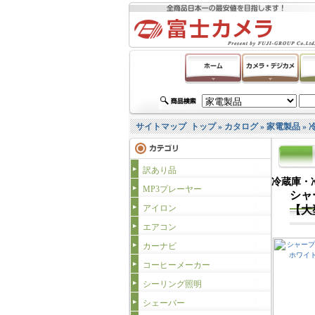
サイトマップ
トップ
»
カタログ
»
家電製品
»
訳あり品
冷蔵庫・
MP3プレーヤー
シャ
アイロン
【大
エアコン
カーナビ
コーヒーメーカー
シーリング照明
シェーバー