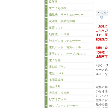
炊飯器
生ゴミ処理機
シャ
扇風機・サーキュレーター
様
洗濯機・衣類乾燥機
【配送に
耐震マット
こちらの
地球儀・天球儀
また、原
配達先で
地上デジタルチューナー
電気ポット・電気ケトル
開梱・設
北海道・
電子レンジ・オーブンレンジ
上記事項
電子辞書
4段ケー
電動歯ブラシ
ケース式
電話・FAX
ル※」を
布団乾燥機
毛玉取り
定格内容積
外形寸法（m
冷蔵庫・冷凍庫
1：ハン
ビデオデッキ
壁際に設
最小必要設
ポップコーンメーカー