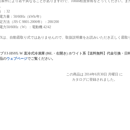
置条件により若干異なることがありますので、10mm程度余裕をとってください。
。
）：32
力量：50/60Hz（kWh/年）
方法（JIS C 9801-2006年）：200/200
力50/60Hz（W）：電動機 42/42
HS9Xは、自動霜取り式ではありませんので、取扱説明書をお読みいただき正しく霜取
プ FJ-HS9X-W 直冷式冷凍庫 (86L・右開き) ホワイト系【送料無料】代金引換
品の
ウェブページ
でご覧ください。
この商品は 2014年6月30日 月曜日 に
カタログに登録されました。