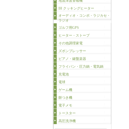
地震津波警報機
IH クッキングヒーター
オーディオ・コンポ・ラジカセ・
ラジオ
ゴルフ用GPS
ヒーター・ストーブ
その他調理家電
ズボンプレッサー
ピアノ・鍵盤楽器
フライパン・圧力鍋・電気鍋
充電池
電球
ゲーム機
餅つき機
電子メモ
トースター
高圧洗浄機