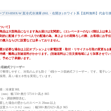
ープ FJ-HS9X-W 直冷式冷凍庫 (86L・右開き) ホワイト系【送料無料】代
ついて】
商品は大型商品になります為お届けは玄関渡し（エレベーターのない2階以上は車
則的に配達ドライバー1人での配達の為、車上よりの荷降ろしの際、お客様にお手
の搬入ならびに設置などは承っておりません。
置が必要な場合は上記オプションより家電設置・取付・リサイクル引取の変更をお
沖縄・離島は別途送料がかかります。(別途送料はご注文後地域により加算させてい
、予めご了承願います。
ス収納式フリーザー
で整理しやすく、冷気のムダも防ぐ「4段ケース収納式フリーザー」です。電子レン
採用。高 い省エネ性を実現しています。
：冷凍室 86L
m） 幅 550×奥行 575※1×高さ 865
ドル・調節脚部含む。
置した場合の壁からのスペース 20mm 以上
置スペース※2（mm）：幅590×奥行625×高さ 965