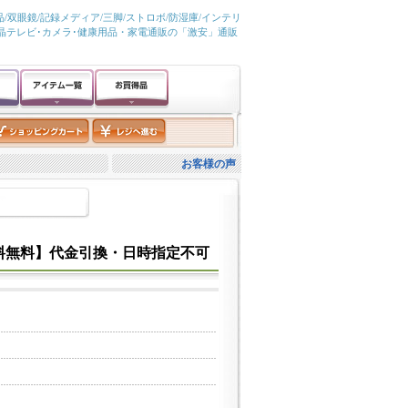
/双眼鏡/記録メディア/三脚/ストロボ/防湿庫/インテリ
液晶テレビ･カメラ･健康用品・家電通販の「激安」通販
お客様の声
系【送料無料】代金引換・日時指定不可