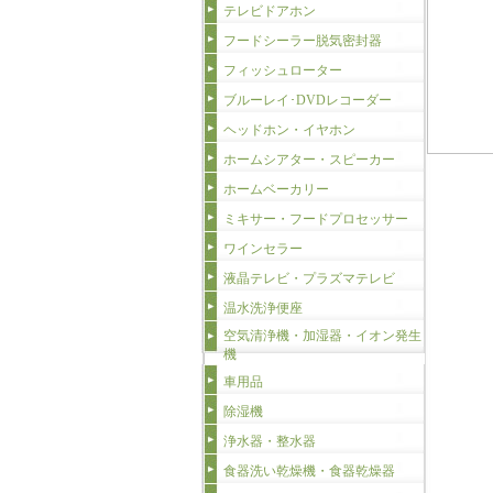
テレビドアホン
フードシーラー脱気密封器
フィッシュローター
ブルーレイ･DVDレコーダー
ヘッドホン・イヤホン
ホームシアター・スピーカー
ホームベーカリー
ミキサー・フードプロセッサー
ワインセラー
液晶テレビ・プラズマテレビ
温水洗浄便座
空気清浄機・加湿器・イオン発生
機
車用品
除湿機
浄水器・整水器
食器洗い乾燥機・食器乾燥器