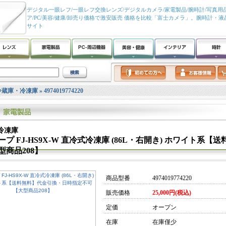
デジタル一眼レフ/一眼レフ交換レンズ/デジタルカメラ/家電製品/腕時計/写真用品
ア/PC/美容/健康/卸売り価格で激安販売 価格を比較「富士カメラ」。腕時計・
サイト
冷蔵庫・冷凍庫
»
4974019774220
冷凍庫
ープ FJ-HS9X-W 直冷式冷凍庫 (86L・右開き) ホワイト
型商品208】
商品型番
4974019774220
販売価格
25,000円(税込)
定価
オープン
在庫
在庫僅少