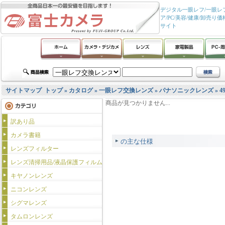
デジタル一眼レフ/一眼レフ
ア/PC/美容/健康/卸
サイト
サイトマップ
トップ
»
カタログ
»
一眼レフ交換レンズ
»
パナソニックレンズ
»
4
商品が見つかりません...
訳あり品
カメラ書籍
の主な仕様
レンズフィルター
レンズ清掃用品/液晶保護フィルム
キヤノンレンズ
ニコンレンズ
シグマレンズ
タムロンレンズ