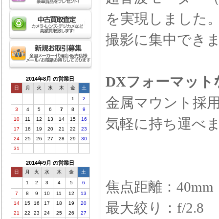
を実現しました
撮影に集中でき
DXフォーマット
2014年8月 の営業日
日
月
火
水
木
金
土
金属マウント採
1
2
3
4
5
6
7
8
9
気軽に持ち運べ
10
11
12
13
14
15
16
17
18
19
20
21
22
23
24
25
26
27
28
29
30
31
2014年9月 の営業日
日
月
火
水
木
金
土
焦点距離：40mm
1
2
3
4
5
6
7
8
9
10
11
12
13
最大絞り：f/2.8
14
15
16
17
18
19
20
21
22
23
24
25
26
27