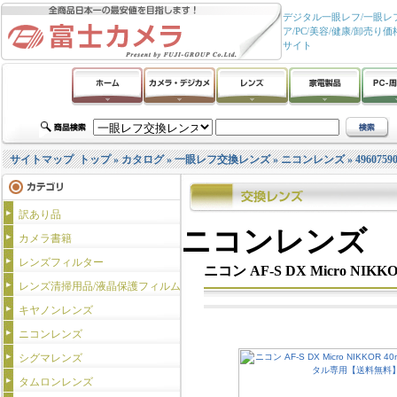
デジタル一眼レフ/一眼レフ
ア/PC/美容/健康/卸
サイト
サイトマップ
トップ
»
カタログ
»
一眼レフ交換レンズ
»
ニコンレンズ
»
4960759
訳あり品
ニコンレンズ
カメラ書籍
レンズフィルター
ニコン AF-S DX Micro NI
レンズ清掃用品/液晶保護フィルム
キヤノンレンズ
ニコンレンズ
シグマレンズ
タムロンレンズ