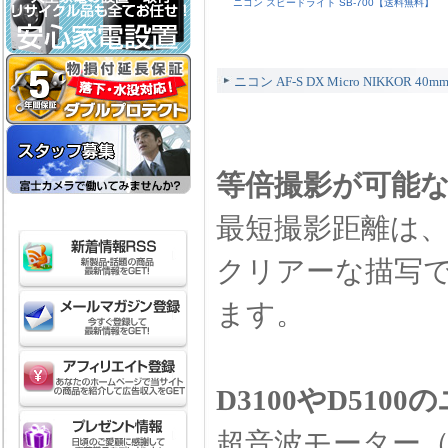
ニコン スピードライト SB-700【送料無料】
ニコン AF-S DX Micro NIKKOR
等倍撮影が可能
最短撮影距離は、撮
クリアーな描写
ます。
D3100やD51
超音波モーター（