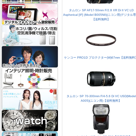
タムロン SP AF17-50mm F/2.8 XR Di II VC LD
Aspherical [IF] (Model B005NII)(ニコン用)デジタル
【送料無料】
ケンコー PRO1D プロテクター(W)67mm【送料無料
タムロン SP 70-300mm F/4-5.6 Di VC USD(Model
A005)(ニコン用)【送料無料】