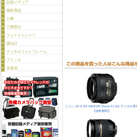
記録メディア
撮影用品
三脚
三脚雲台
フォトストレージ
露出計
デジタルフォトフレーム
プリンタ
充電池
ニコン AF-S DX NIKKOR 35mm F1.8G デジタル専
【送料無料】