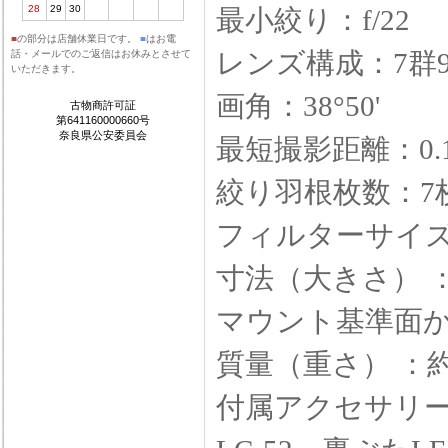
28
29
30
最小絞り：f/22
■
の部分は店舗休業日です。
■
はお電
レンズ構成：7群
話・メールでのご返信はお休みとさせて
いただきます。
画角：38°50'
古物商許可証
第641160000660号
奈良県公安委員会
最短撮影距離：0
絞り羽根枚数：7
フィルターサイズ 
寸法（大きさ） ：
マウント基準面
質量（重さ） ：約2
付属アクセサリー