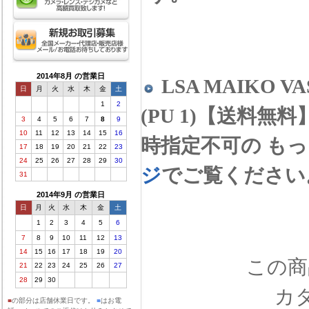
2014年8月 の営業日
LSA MAIKO VA
日
月
火
水
木
金
土
1
2
(PU 1)【送料
3
4
5
6
7
8
9
10
11
12
13
14
15
16
時指定不可の も
17
18
19
20
21
22
23
24
25
26
27
28
29
30
ジ
でご覧ください
31
2014年9月 の営業日
日
月
火
水
木
金
土
1
2
3
4
5
6
7
8
9
10
11
12
13
14
15
16
17
18
19
20
この商品
21
22
23
24
25
26
27
28
29
30
カ
■
の部分は店舗休業日です。
■
はお電