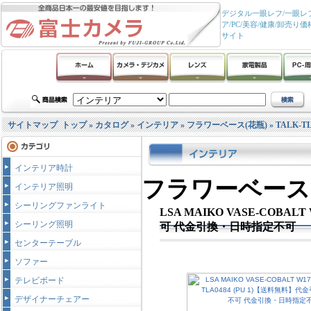
デジタル一眼レフ/一眼レフ
ア/PC/美容/健康/卸
サイト
サイトマップ
トップ
»
カタログ
»
インテリア
»
フラワーベース(花瓶)
»
TALK-TL
インテリア時計
フラワーベース(
インテリア照明
シーリングファンライト
LSA MAIKO VASE-COBAL
シーリング照明
可 代金引換・日時指定不可
センターテーブル
ソファー
テレビボード
デザイナーチェアー