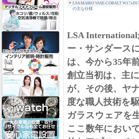
LSA MAIKO VASE-COBALT W
の主な仕様
LSA Intern
ー・サンダース
は、今から35年
創立当初は、主
が、その後、ヤ
度な職人技術を
ガラスウェアを
ここ数年におい