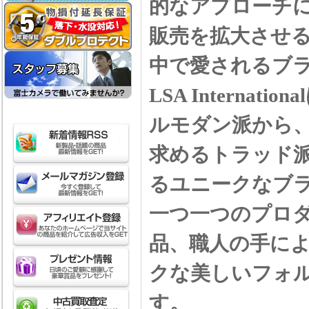
的なアプローチ
販売を拡大させること
中で愛されるブ
LSA Intern
ルモダン派から
求めるトラッド
るユニークなブ
一つ一つのプロダ
品、職人の手に
クな美しいフォ
す。