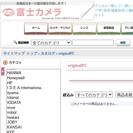
デジタル一眼レフ/一眼レフ
ア/PC/美容/健康/卸
サイト
サイトマップ
トップ
»
カタログ
»
originalPC
originalPC
絞込み
:
このメーカーの商品はありません...