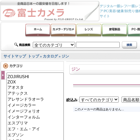
デジタル一眼レフ/一眼レフ
ア/PC/美容/健康/卸
サイト
サイトマップ
トップ
»
カタログ
»
ジン
ジン
絞込み
:
このメーカーの商品はありません...