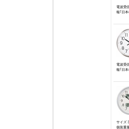
電波受
報｢日本
電波受
報｢日本
サイズ 3
個装重量：