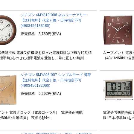
シチズン 4MY813-006 ネムリーナアリー
【送料無料】代金引換・日時指定不可
(4903456183180)
販売価格 3,780円(税込)
信機能搭載 電波受信機能を持った電波時計は正確な時刻情
ムーブメント 電波
標準時｣をのせた標準電波を受信し、常に正しい時刻...
（40kHz/60kHz
シチズン 8MYA08-007 シンプルモード 薄茶
【送料無料】代金引換・日時指定不可
(4903456182060)
販売価格 5,292円(税込)
ント 電波クロック（電波OFFつき） 電波修正機能
電波受信機能搭載
z/60kHz自動選局） 夜眠る秒針...
報｢日本標準時｣を