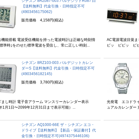
シチズン 8RZ087-003 パルデジットR087 白
【送料無料】代金引換・日時指定不可
(4903456175062)
販売価格 4,158円(税込)
信機能搭載 電波受信機能を持った電波時計は正確な時刻情
AC電源電波目覚ま
標準時｣をのせた標準電波を受信し、常に正しい時刻...
ピッ ピピッ ピピ
シチズン 8RZ103-003 パルデジットカレン
ダーS【送料無料】代金引換・日時指定不可
(4903456182145)
販売価格 3,780円(税込)
ざまし時計 電子音アラーム マンスリーカレンダー表示
光発電 エコドライ
2年1月1日〜2099年12月31日まで表示可能）...
ュアルカレンダー 充
シチズン AQ1000-66E ザ・シチズン エコ・
ドライブ【送料無料】【新品・保証書付】代
金引換・日時指定不可(4974375446106)