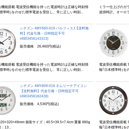
信機能搭載 電波受信機能を持った電波時計は正確な時刻情
ミラー仕上げのガ
標準時｣をのせた標準電波を受信し、常に正しい時刻...
波掛時計。オーロラ
シチズン 4MY660-019 パルフィスJ【送料無
料】代金引換・日時指定不可
(4903456143313)
販売価格 26,460円(税込)
信機能搭載 電波受信機能を持った電波時計は正確な時刻情
電波受信機能搭載
標準時｣をのせた標準電波を受信し、常に正しい時刻...
報｢日本標準時｣を
シチズン 4MY809-019 ネムリーナアイコン
【送料無料】代金引換・日時指定不可
(4903456182428)
販売価格 4,536円(税込)
20×320×49mm 個装サイズ：40.5×39.5×7.4cm 重量 880g
電波受信機能搭載
13...
報｢日本標準時｣を