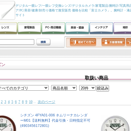
デジタル一眼レフ/一眼レフ交換レンズ/デジタルカメラ/家電製品/腕時計/写真用品
ア/PC/美容/健康/卸売り価格で激安販売 価格を比較「富士カメラ」。腕時計・
サイト
ズン
取扱い商品
2
3
4
5
6
7
8
9
10
...
次のページ
シチズン 4FYA01-006 ネムリーナカレンダ
ーM01【送料無料】代金引換・日時指定不可
(4903456172801)