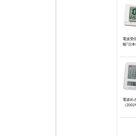
電波受
報｢日本
電波め
（200