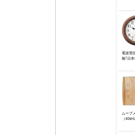
電波受
報｢日本
ムーブメ
（40kH