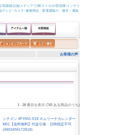
/双眼鏡/記録メディア/三脚/ストロボ/防湿庫/インテリ
液晶テレビ･カメラ･健康用品・家電通販の「激安」通販
お客様の声
1
-
20
番目を表示 (
743
ある商品のうち)
シチズン 4FYA01-019 ネムリーナカレンダー
M01【送料無料】代金引換・日時指定不可
(4903456172818)