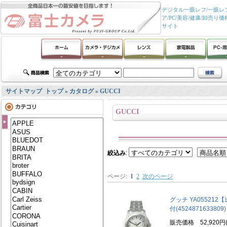
デジタル一眼レフ/一眼レフ
ア/PC/美容/健康/卸
サイト
サイトマップ
トップ
»
カタログ
»
GUCCI
GUCCI
絞込み
:
ページ:
1
2
次のページ
グッチ YA05521
付(4524871633809)
販売価格 52,920円