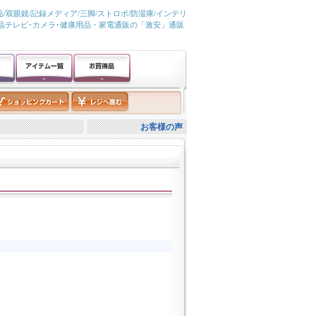
/双眼鏡/記録メディア/三脚/ストロボ/防湿庫/インテリ
液晶テレビ･カメラ･健康用品・家電通販の「激安」通販
お客様の声