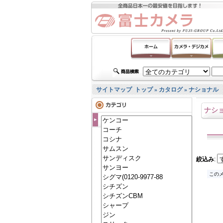
サイトマップ
トップ
»
カタログ
»
ナショナル
ナシ
絞込み
:
このメ