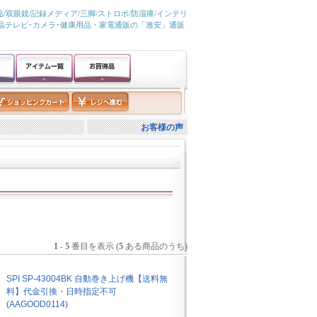
/双眼鏡/記録メディア/三脚/ストロボ/防湿庫/インテリ
液晶テレビ･カメラ･健康用品・家電通販の「激安」通販
お客様の声
1
-
5
番目を表示 (
5
ある商品のうち)
SPI SP-43004BK 自動巻き上げ機【送料無
料】代金引換・日時指定不可
(AAGOOD0114)