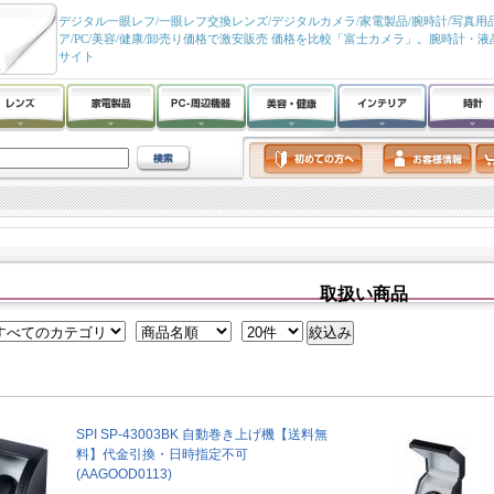
デジタル一眼レフ/一眼レフ交換レンズ/デジタルカメラ/家電製品/腕時計/写真用品
ア/PC/美容/健康/卸売り価格で激安販売 価格を比較「富士カメラ」。腕時計・
サイト
取扱い商品
SPI SP-43003BK 自動巻き上げ機【送料無
料】代金引換・日時指定不可
(AAGOOD0113)