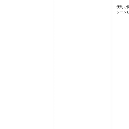
便利で
シーン)