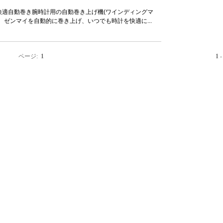
快適自動巻き腕時計用の自動巻き上げ機(ワインディングマ
。ゼンマイを自動的に巻き上げ、いつでも時計を快適に...
ページ:
1
1