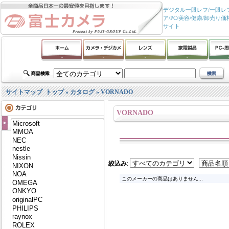
デジタル一眼レフ/一眼レフ
ア/PC/美容/健康/卸
サイト
サイトマップ
トップ
»
カタログ
»
VORNADO
VORNADO
絞込み
:
このメーカーの商品はありません...