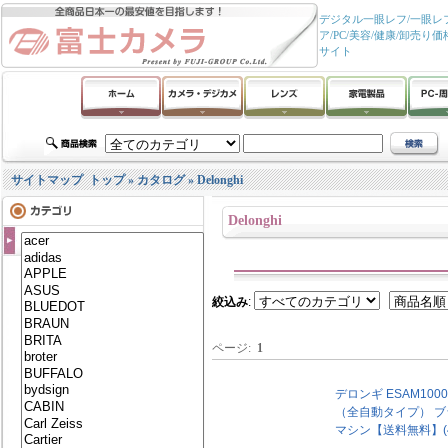
デジタル一眼レフ/一眼レフ
ア/PC/美容/健康/卸
サイト
サイトマップ
トップ
»
カタログ
»
Delonghi
Delonghi
絞込み
:
ページ:
1
デロンギ ESAM10
（全自動タイプ） ブ
マシン【送料無料】(498