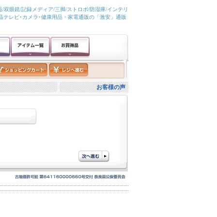
/双眼鏡/記録メディア/三脚/ストロボ/防湿庫/インテリ
液晶テレビ･カメラ･健康用品・家電通販の「激安」通販
お客様の声