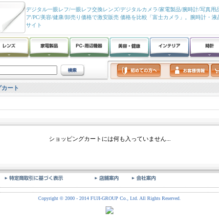
デジタル一眼レフ/一眼レフ交換レンズ/デジタルカメラ/家電製品/腕時計/写真用品
ア/PC/美容/健康/卸売り価格で激安販売 価格を比較「富士カメラ」。腕時計・
サイト
グカート
ショッピングカートには何も入っていません...
Copyright © 2000 - 2014 FUJI-GROUP Co., Ltd. All Rights Reserved.