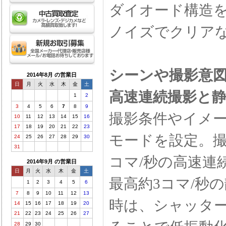
ダイオード構造
ノイズでクリアな
シーンや撮影意図
2014年8月 の営業日
日
月
火
水
木
金
土
高速連続撮影と
1
2
3
4
5
6
7
8
9
撮影条件やイメ
10
11
12
13
14
15
16
17
18
19
20
21
22
23
モードを設定。撮
24
25
26
27
28
29
30
31
コマ/秒の高速連
2014年9月 の営業日
日
月
火
水
木
金
土
最高約3コマ/秒
1
2
3
4
5
6
7
8
9
10
11
12
13
時は、シャッタ
14
15
16
17
18
19
20
21
22
23
24
25
26
27
28
29
30