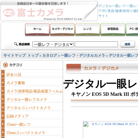
デジタル一眼レフ/一眼レフ
ア/PC/美容/健康/卸
サイト
サイトマップ
トップ
»
カタログ
»
一眼レフ・デジタルカメラ
»
デジタル一眼レ
訳あり品
デジタル一眼レ
カメラ書籍
カメラ清掃用品/液晶保護フィルム
キヤノン EOS 5D Mark II
デジタル一眼レフカメラ
デジタルコンパクトカメラ
記録メディア
35mm一眼レフ
35mmコンパクトカメラ