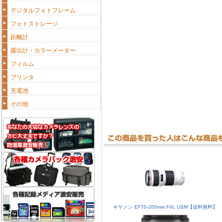
デジタルフォトフレーム
フォトストレージ
距離計
露出計・カラーメーター
フィルム
プリンタ
充電池
その他
キヤノン EF70-200mm F4L USM【送料無料】