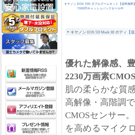
キヤノン EOS 70D ダブルズームキット【送料無料
7000円キャッシュバックセール中
キヤノン EOS 5D Mark III ボ
優れた解像感、豊
2230万画素CM
肌の柔らかな質
高解像・高階調で描
CMOSセンサー
を高めるマイク