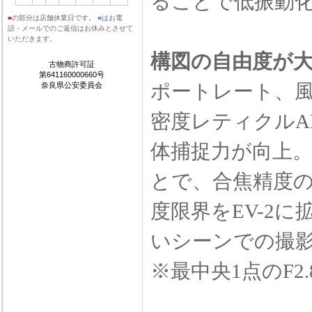
ることで低振動化
■
の部分は店舗休業日です。
■
はお電
話・メールでのご返信はお休みとさせて
いただきます。
構図の自由度が大
古物商許可証
第641160000660号
ポートレート、風
奈良県公安委員会
密度レティクルA
体捕捉力が向上。
とで、合焦精度
度限界をEV-2
いシーンでの撮影
※最中央1点のF2